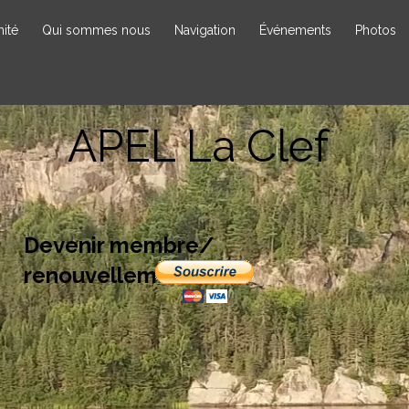
ité
Qui sommes nous
Navigation
Événements
Photos
APEL La Clef
Devenir membre/
renouvellement